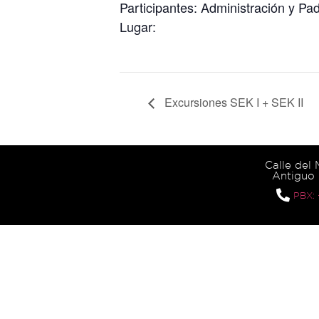
Participantes: Administración y Pad
Lugar:
Excursiones SEK I + SEK II
Calle del
Antiguo 
PBX: