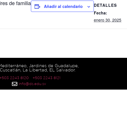
res de familia
DETALLES
Añadir al calendario
Fecha:
enero 30, 2025
 Mediterráneo, Jardines de Guadalupe,
Cuscatlán, La Libertad, EL Salvador.
 +503 2243 8120
+503 2243 8121
info@ds.edu.sv