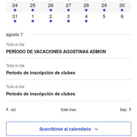
24
25
26
27
28
29
30
Even
31
1
2
3
4
5
6
agosto 7
Todo el día
PERÍODO DE VACACIONES AGOSTINAS ADMON
Todo el día
Período de inscripción de clubes
Todo el día
Período de inscripción de clubes
Jul
Este mes
Sep
Suscribirse al calendario