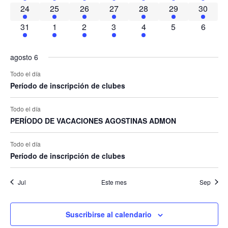
24
25
26
27
28
29
30
Even
31
1
2
3
4
5
6
agosto 6
Todo el día
Período de inscripción de clubes
Todo el día
PERÍODO DE VACACIONES AGOSTINAS ADMON
Todo el día
Período de inscripción de clubes
Jul
Este mes
Sep
Suscribirse al calendario