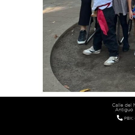
Calle del
Antiguo 
PBX: