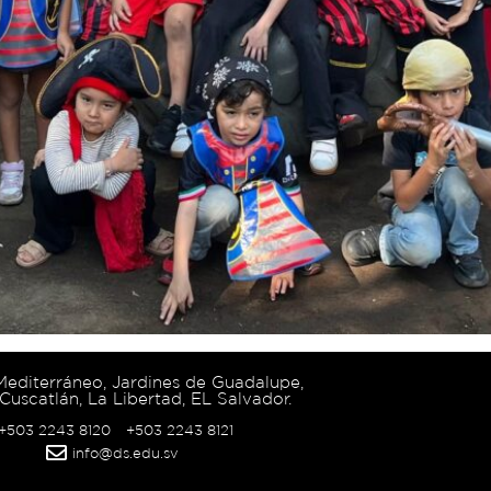
 Mediterráneo, Jardines de Guadalupe,
Cuscatlán, La Libertad, EL Salvador.
 +503 2243 8120
+503 2243 8121
info@ds.edu.sv