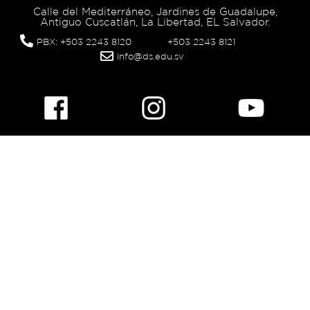
Calle del Mediterráneo, Jardines de Guadalupe,
Antiguo Cuscatlán, La Libertad, EL Salvador.
PBX: +503 2243 8120
+503 2243 8121
info@ds.edu.sv