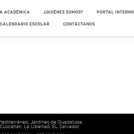
A ACADÉMICA
¿QUIÉNES SOMOS?
PORTAL INTERN
CALENDARIO ESCOLAR
CONTÁCTANOS
 Mediterráneo, Jardines de Guadalupe,
Cuscatlán, La Libertad, EL Salvador.