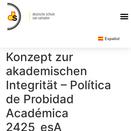
CALENDARIO ESCOLAR
Español
Konzept zur
akademischen
Integrität – Política
de Probidad
Académica
2425_esA