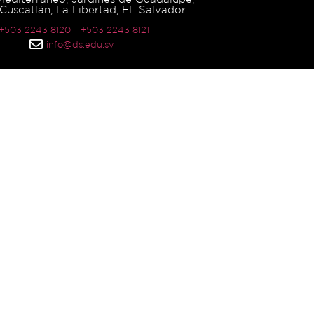
Cuscatlán, La Libertad, EL Salvador.
 +503 2243 8120
+503 2243 8121
info@ds.edu.sv