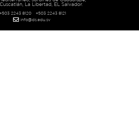
Cuscatlán, La Libertad, EL Salvador.
 +503 2243 8120
+503 2243 8121
info@ds.edu.sv