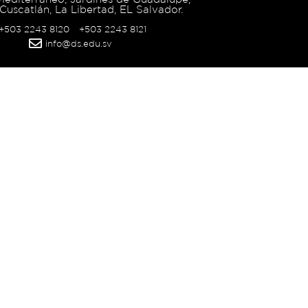
Cuscatlán, La Libertad, EL Salvador.
 +503 2243 8120
+503 2243 8121
info@ds.edu.sv