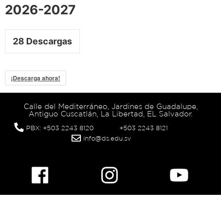
2026-2027
28
Descargas
¡Descarga ahora!
Calle del Mediterráneo, Jardines de Guadalupe,
Antiguo Cuscatlán, La Libertad, EL Salvador.
PBX: +503 2243 8120
+503 2243 8121
info@ds.edu.sv