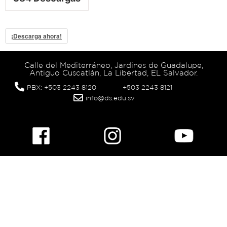
¡Descarga ahora!
Calle del Mediterráneo, Jardines de Guadalupe,
Antiguo Cuscatlán, La Libertad, EL Salvador.
PBX: +503 2243 8120
+503 2243 8121
info@ds.edu.sv