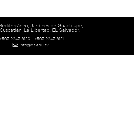
 Mediterráneo, Jardines de Guadalupe,
Cuscatlán, La Libertad, EL Salvador.
 +503 2243 8120
+503 2243 8121
info@ds.edu.sv