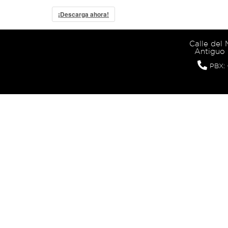
¡Descarga ahora!
Calle del
Antiguo 
PBX: