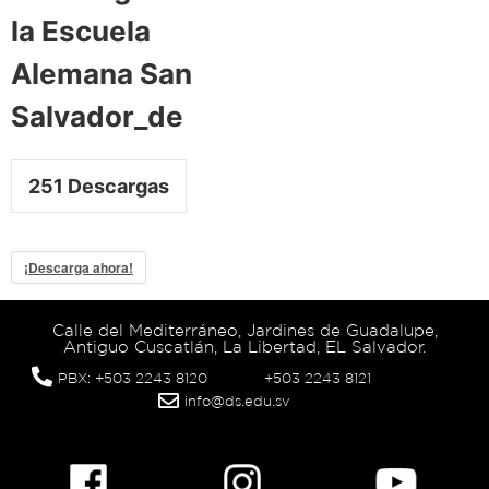
la Escuela
Alemana San
Salvador_de
251
Descargas
¡Descarga ahora!
Calle del Mediterráneo, Jardines de Guadalupe,
Antiguo Cuscatlán, La Libertad, EL Salvador.
PBX: +503 2243 8120
+503 2243 8121
info@ds.edu.sv