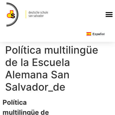
CALENDARIO ESCOLAR
Español
Política multilingüe
de la Escuela
Alemana San
Salvador_de
Política
multilingüe de