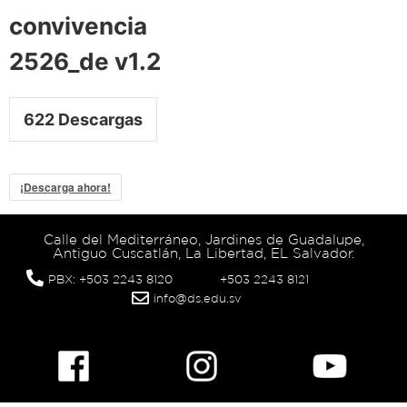
convivencia
2526_de v1.2
622
Descargas
¡Descarga ahora!
Calle del Mediterráneo, Jardines de Guadalupe,
Antiguo Cuscatlán, La Libertad, EL Salvador.
PBX: +503 2243 8120
+503 2243 8121
info@ds.edu.sv