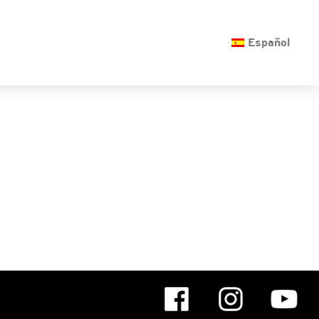
O
Español