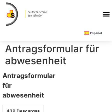
CALENDARIO ESCOLAR
Español
Antragsformular für
abwesenheit
Antragsformular
für
abwesenheit
439
Descargas