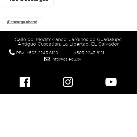
¡Descarga ahora!
Calle del Mediterráneo, Jardines de Guadalupe,
Antiguo Cuscatlán, La Libertad, EL Salvador.
PBX: +503 2243 8120
+503 2243 8121
info@ds.edu.sv