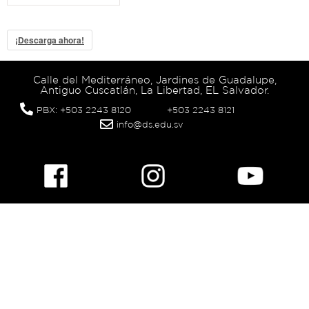
¡Descarga ahora!
Calle del Mediterráneo, Jardines de Guadalupe,
Antiguo Cuscatlán, La Libertad, EL Salvador.
PBX: +503 2243 8120
+503 2243 8121
info@ds.edu.sv