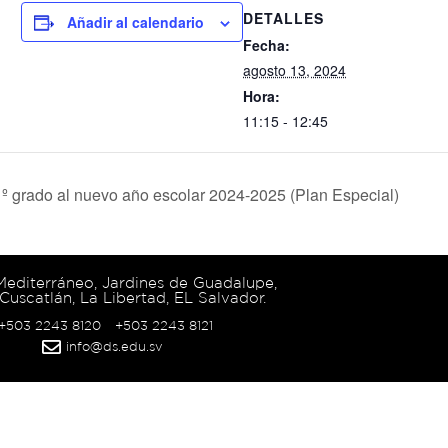
DETALLES
Añadir al calendario
Fecha:
agosto 13, 2024
Hora:
11:15 - 12:45
º grado al nuevo año escolar 2024-2025 (Plan Especial)
 Mediterráneo, Jardines de Guadalupe,
Cuscatlán, La Libertad, EL Salvador.
 +503 2243 8120
+503 2243 8121
info@ds.edu.sv