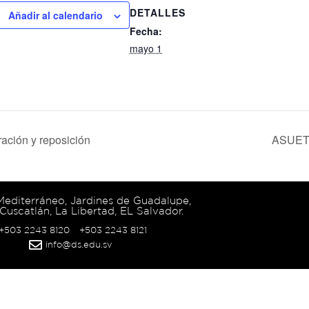
DETALLES
Añadir al calendario
Fecha:
mayo 1
ación y reposición
ASUET
 Mediterráneo, Jardines de Guadalupe,
Cuscatlán, La Libertad, EL Salvador.
 +503 2243 8120
+503 2243 8121
info@ds.edu.sv