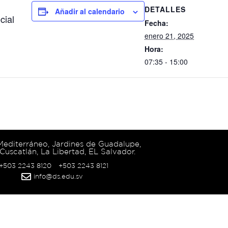
DETALLES
Añadir al calendario
cial
Fecha:
enero 21, 2025
Hora:
07:35 - 15:00
 Mediterráneo, Jardines de Guadalupe,
Cuscatlán, La Libertad, EL Salvador.
 +503 2243 8120
+503 2243 8121
info@ds.edu.sv