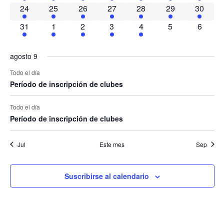
24
25
26
27
28
29
30
Even
31
1
2
3
4
5
6
agosto 9
Todo el día
Período de inscripción de clubes
Todo el día
Período de inscripción de clubes
Jul
Este mes
Sep
Suscribirse al calendario