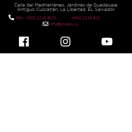
Calle del Mediterráneo, Jardines de Guadalupe,
Antiguo Cuscatlán, La Libertad, EL Salvador.
PBX: +503 2243 8120
+503 2243 8121
info@ds.edu.sv