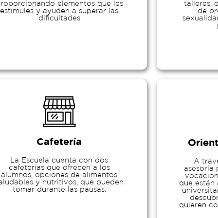
roporcionando elementos que les
talleres,
estimules y ayuden a superar las
de pr
dificultades
sexualida
Cafetería
Orien
La Escuela cuenta con dos
A trav
cafeterías que ofrecen a los
asesoría 
alumnos, opciones de alimentos
vocacion
aludables y nutritivos, que pueden
que están 
tomar durante las pausas.
universita
descubr
quieren co