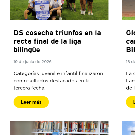
DS cosecha triunfos en la
Gl
recta final de la liga
ca
bilingüe
Bi
19 de junio de 2026
18 d
Categorías juvenil e infantil finalizaron
La 
con resultados destacados en la
Lam
tercera fecha.
de l
Leer más