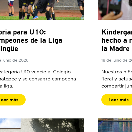
oria para U10:
Kinderga
mpeones de la Liga
hecho a 
lingüe
la Madre
e junio de 2026
18 de junio de 
categoría U10 venció al Colegio
Nuestros niño
atepec y se consagró campeona
floral y actu
a liga.
compartir ju
Leer más
Leer más