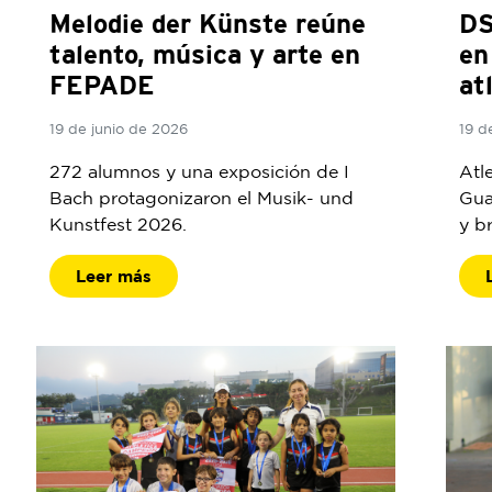
Melodie der Künste reúne
DS
talento, música y arte en
en
FEPADE
at
19 de junio de 2026
19 d
272 alumnos y una exposición de I
Atl
Bach protagonizaron el Musik- und
Gua
Kunstfest 2026.
y b
Leer más