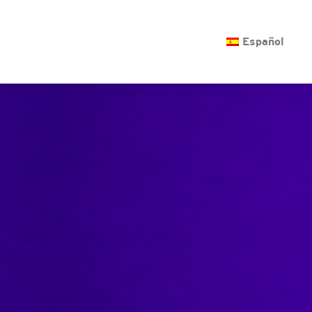
O
Español