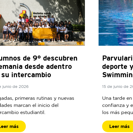
umnos de 9° descubren
Parvular
emania desde adentro
deporte 
 su intercambio
Swimming
e junio de 2026
15 de junio de 
gadas, primeras rutinas y nuevas
Una tarde en
dades marcan el inicio del
confianza y e
ercambio estudiantil.
los más pequ
Leer más
Leer más